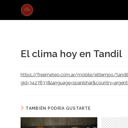
Ir
al
contenido
El clima hoy en Tandil
https://freemeteo.com.ar/mobile/eltiempo/tandil
gid=3427833&language=spanishar&country=argent
TAMBIÉN PODRÍA GUSTARTE