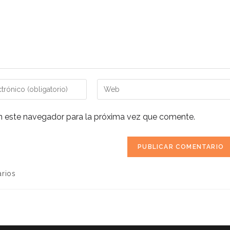
Introduce
la
URL
n este navegador para la próxima vez que comente.
de
tu
web
(opcional)
arios