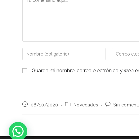
Introduce
Introduce
tu
tu
nombre
dirección
Guarda mi nombre, correo electrónico y web e
o
de
nombre
correo
de
electrónico
usuario
para
Publicación
Categoría
Comentarios
08/10/2020
Novedades
Sin coment
para
comentar
de
de
de
comentar
la
la
la
entrada:
entrada:
entrada: