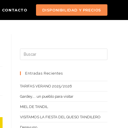
CONTACTO
DISPONIBILIDAD Y PRECIOS
Pulsa
Escape
para
cerrar
Entradas Recientes
el
TARIFAS VERANO 2025/2026
panel
de
Gardey….. un pueblo para visitar
búsqueda.
MIEL DE TANDIL
VISITAMOS LA FIESTA DEL QUESO TANDILERO
Desayuno